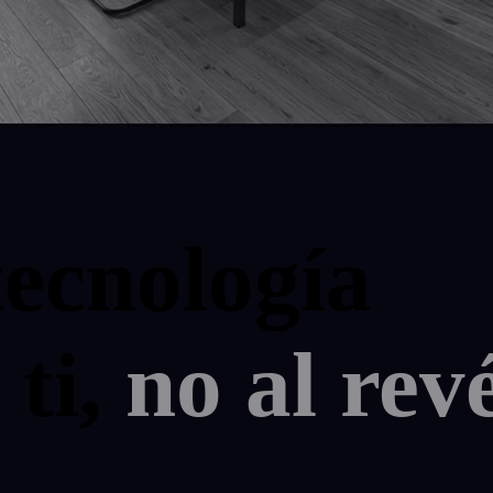
tecnología
ti,
no al revé