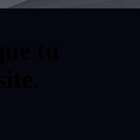
que tu
ite.