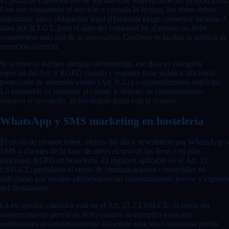
El plazo de conservación de los datos de reserva debe ser proporcional.
Una vez consumido el servicio y cerrada la factura, los datos deben
suprimirse salvo obligación legal (Hacienda exige conservar facturas 4
años por la LGT, pero el dato del comensal en sí mismo no debe
conservarse más allá de lo necesario). Cardeseo te facilita la política de
retención correcta.
Si la reserva incluye alergias alimentarias, ese dato es categoría
especial del Art. 9 RGPD (salud) y requiere base jurídica adicional:
protección de intereses vitales (Art. 9.2.c) o consentimiento explícito.
Lo razonable es informar al cliente y obtener su consentimiento
expreso al recogerlo, archivándolo junto con la reserva.
WhatsApp y SMS marketing en hostelería
El envío de promociones, ofertas del día o newsletters por WhatsApp o
SMS a clientes de la base de datos es una de las áreas con más
sanciones AEPD en hostelería. El régimen aplicable es el Art. 21
LSSI-CE: prohibido el envío de comunicaciones comerciales no
solicitadas por medios electrónicos sin consentimiento previo y expreso
del destinatario.
La excepción canónica está en el Art. 21.2 LSSI-CE: el envío sin
consentimiento previo es lícito cuando se cumplen estas tres
condiciones acumulativamente: (a) existe relación contractual previa