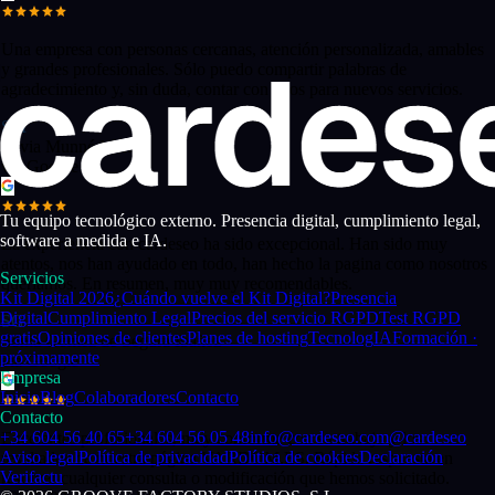
Una empresa con personas cercanas, atención personalizada, amables
y grandes profesionales. Sólo puedo compartir palabras de
agradecimiento y, sin duda, contar con ellos para nuevos servicios.
SM
Silvia Munné Manso
via Google
Tu equipo tecnológico externo. Presencia digital, cumplimiento legal,
software a medida e IA.
La experiencia con cardeseo ha sido excepcional. Han sido muy
atentos, nos han ayudado en todo, han hecho la pagina como nosotros
Servicios
queríamos. En resumen, muy muy recomendables.
Kit Digital 2026
¿Cuándo vuelve el Kit Digital?
Presencia
Digital
Cumplimiento Legal
Precios del servicio RGPD
Test RGPD
SG
gratis
Opiniones de clientes
Planes de hosting
Tecnolog
IA
Formación
·
Sonia Gomez de Segura Ibañez
próximamente
via Google
Empresa
Inicio
Blog
Colaboradores
Contacto
Contacto
+34 604 56 40 65
+34 604 56 05 48
info@cardeseo.com
@cardeseo
Excelentes profesionales, muy conforme con su trabajo y los
Aviso legal
Política de privacidad
Política de cookies
Declaración
resultados de nuestra página VARDOM.ES. Rápida respuesta en
Verifactu
resolver cualquier consulta o modificación que hemos solicitado.