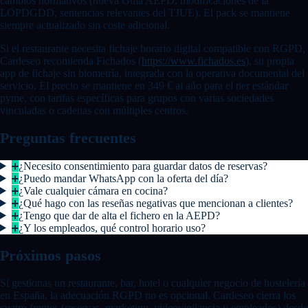
cambios normativos (nueva Guía AEPD, modificaciones de la
LOPDGDD, sentencias relevantes del TJUE). El pack se mantiene
siempre actualizado sin coste adicional.
Si el restaurante necesita fichaje horario digital compatible con RGPD,
Cardeseo recomienda Fichados (
https://www.fichados.es
), su propia
app de fichaje sin biometría, integrada con la operativa documental del
servicio. El precio se mantiene en 349 € al año para el tier estándar
pyme, con tarifas específicas para grupos con varias sociedades
vinculadas o cadenas con múltiples centros.
Preguntas frecuentes
¿Necesito consentimiento para guardar datos de reservas?
¿Puedo mandar WhatsApp con la oferta del día?
¿Vale cualquier cámara en cocina?
¿Qué hago con las reseñas negativas que mencionan a clientes?
¿Tengo que dar de alta el fichero en la AEPD?
¿Y los empleados, qué control horario uso?
Próximos pasos
Si gestionas un restaurante, bar, hotel o cualquier negocio de hostelería
en España, la adecuación RGPD no es opcional. Cardeseo cierra los
cuatro frentes (reservas, marketing, videovigilancia y empleados) desde