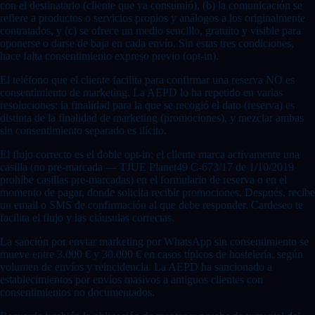
con el destinatario (cliente que ya consumió), (b) la comunicación se
refiere a productos o servicios propios y análogos a los originalmente
contratados, y (c) se ofrece un medio sencillo, gratuito y visible para
oponerse o darse de baja en cada envío. Sin estas tres condiciones,
hace falta consentimiento expreso previo (opt-in).
El teléfono que el cliente facilita para confirmar una reserva NO es
consentimiento de marketing. La AEPD lo ha repetido en varias
resoluciones: la finalidad para la que se recogió el dato (reserva) es
distinta de la finalidad de marketing (promociones), y mezclar ambas
sin consentimiento separado es ilícito.
El flujo correcto es el doble opt-in: el cliente marca activamente una
casilla (no pre-marcada — TJUE Planet49 C-673/17 de 1/10/2019
prohíbe casillas pre-marcadas) en el formulario de reserva o en el
momento de pagar, donde solicita recibir promociones. Después, recibe
un email o SMS de confirmación al que debe responder. Cardeseo te
facilita el flujo y las cláusulas correctas.
La sanción por enviar marketing por WhatsApp sin consentimiento se
mueve entre 3.000 € y 30.000 € en casos típicos de hostelería, según
volumen de envíos y reincidencia. La AEPD ha sancionado a
establecimientos por envíos masivos a antiguos clientes con
consentimientos no documentados.