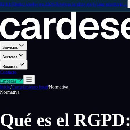
El Kit Digital vuelve en 2026
·
Reserva tu plaza en la lista prioritaria
→
Servicios
Sectores
Recursos
Contacto
Empezar
Inicio
/
Cumplimiento legal
/
Normativa
Normativa
Qué es el RGPD