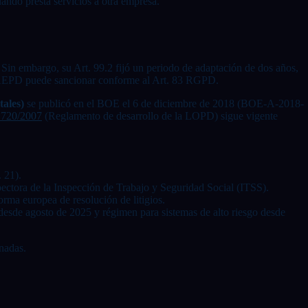
ndo presta servicios a otra empresa.
Sin embargo, su Art. 99.2 fijó un periodo de adaptación de dos años,
la AEPD puede sancionar conforme al Art. 83 RGPD.
ales)
se publicó en el BOE el 6 de diciembre de 2018 (BOE-A-2018-
720/2007
(Reglamento de desarrollo de la LOPD) sigue vigente
 21).
spectora de la Inspección de Trabajo y Seguridad Social (ITSS).
orma europea de resolución de litigios.
 desde agosto de 2025 y régimen para sistemas de alto riesgo desde
nadas.