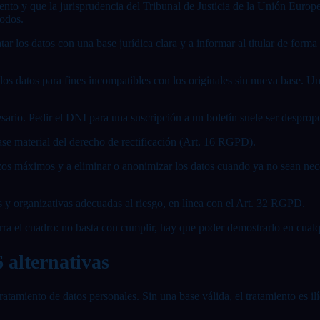
iento y que la jurisprudencia del Tribunal de Justicia de la Unión Eur
todos.
ratar los datos con una base jurídica clara y a informar al titular de fo
r los datos para fines incompatibles con los originales sin nueva base.
cesario. Pedir el DNI para una suscripción a un boletín suele ser despr
base material del derecho de rectificación (Art. 16 RGPD).
lazos máximos y a eliminar o anonimizar los datos cuando ya no sean ne
 y organizativas adecuadas al riesgo, en línea con el Art. 32 RGPD.
ierra el cuadro: no basta con cumplir, hay que poder demostrarlo en cu
 alternativas
tratamiento de datos personales. Sin una base válida, el tratamiento es 