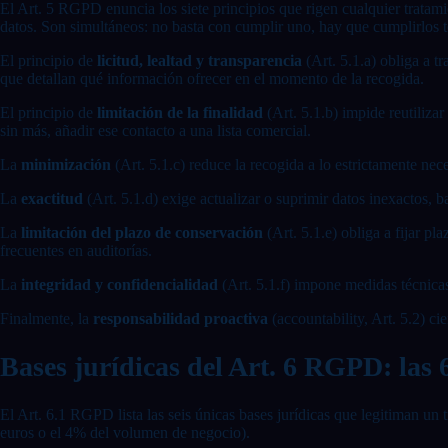
El Art. 5 RGPD enuncia los siete principios que rigen cualquier tratam
datos. Son simultáneos: no basta con cumplir uno, hay que cumplirlos 
El principio de
licitud, lealtad y transparencia
(Art. 5.1.a) obliga a t
que detallan qué información ofrecer en el momento de la recogida.
El principio de
limitación de la finalidad
(Art. 5.1.b) impide reutiliza
sin más, añadir ese contacto a una lista comercial.
La
minimización
(Art. 5.1.c) reduce la recogida a lo estrictamente ne
La
exactitud
(Art. 5.1.d) exige actualizar o suprimir datos inexactos, 
La
limitación del plazo de conservación
(Art. 5.1.e) obliga a fijar p
frecuentes en auditorías.
La
integridad y confidencialidad
(Art. 5.1.f) impone medidas técnicas
Finalmente, la
responsabilidad proactiva
(accountability, Art. 5.2) c
Bases jurídicas del Art. 6 RGPD: las 6
El Art. 6.1 RGPD lista las seis únicas bases jurídicas que legitiman un 
euros o el 4% del volumen de negocio).