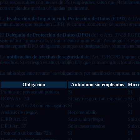
para responsables con menos de 250 empleados, salvo que el tratamiento
con empleados quedan obligadas igualmente.
La
Evaluación de Impacto en la Protección de Datos (EIPD)
del Ar
tratamientos que requieren EIPD; el control biométrico de acceso en un
El
Delegado de Protección de Datos (DPO)
de los Arts. 37-39 RGPD e
sistemática a gran escala, y tratamiento a gran escala de categorías es
suele requerir DPO obligatorio, aunque su designación voluntaria es bu
La
notificación de brechas de seguridad
del Art. 33 RGPD impone c
derechos. Si el riesgo es alto, también hay que comunicarlo a los afecta
La tabla siguiente resume las obligaciones por tamaño de empresa, con 
Obligación
Autónomo sin empleados
Micro
Política de privacidad pública
Sí
Sí
ROPA Art. 30
Si hay riesgo o cat. especiales
Sí en 
Contratos Art. 28 con encargados
Sí
Sí
Análisis de riesgos
Recomendado
Sí
EIPD Art. 35
Solo si alto riesgo
Solo s
DPO Art. 37
Solo casos tasados
Solo c
Protocolo de brechas 72h
Sí
Sí
Registro de brechas internas
Sí
Sí