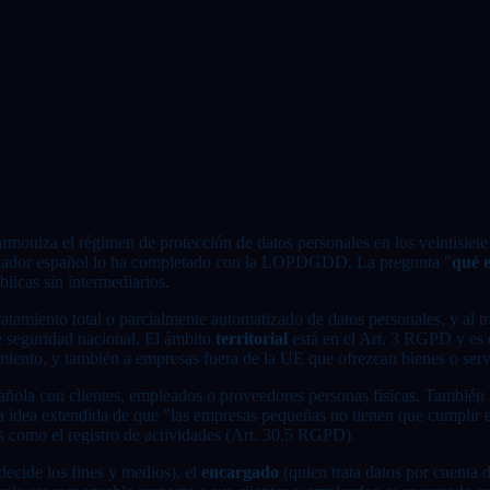
moniza el régimen de protección de datos personales en los veintisiete
gislador español lo ha completado con la LOPDGDD. La pregunta "
qué e
licas sin intermediarios.
tratamiento total o parcialmente automatizado de datos personales, y al 
e seguridad nacional. El ámbito
territorial
está en el Art. 3 RGPD y es 
tamiento, y también a empresas fuera de la UE que ofrezcan bienes o se
ñola con clientes, empleados o proveedores personas físicas. También 
 La idea extendida de que "las empresas pequeñas no tienen que cumplir 
s como el registro de actividades (Art. 30.5 RGPD).
decide los fines y medios), el
encargado
(quien trata datos por cuenta 