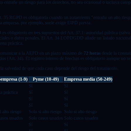
 entrañe un riesgo para los derechos, no sea ocasional o incluya catego
t. 35 RGPD es obligatoria cuando un tratamiento "entraña un alto riesg
a empresa, por ejemplo, suele exigir EIPD previa.
s obligatorio en tres supuestos del Art. 37.1: autoridad pública (salvo 
peciales o datos penales. El Art. 34 LOPDGDD añade un listado nacional 
ena práctica.
omunicar a la AEPD en un plazo máximo de
72 horas
desde la constat
dos (Art. 34). El registro interno de brechas es obligatorio aunque no se
la salvedad de que cada caso depende del riesgo del tratamiento.
empresa (1-9)
Pyme (10-49)
Empresa media (50-249)
Sí
Sí
la práctica
Sí
Sí
Sí
Sí
Sí
Sí
i alto riesgo
Solo si alto riesgo
Solo si alto riesgo
asos tasados
Solo casos tasados
Solo casos tasados
Sí
Sí
Sí
Sí