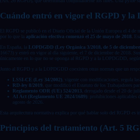
(Art. 26 RGPD), que determinan conjuntamente los fines. Una pyme suel
Cuándo entró en vigor el RGPD y 
El RGPD se publicó en el Diario Oficial de la Unión Europea el 4 de ma
por lo que la
aplicación efectiva comenzó el 25 de mayo de 2018
. Es
En España, la
LOPDGDD (Ley Orgánica 3/2018, de 5 de diciembre, de
16673) y entró en vigor al día siguiente, el 7 de diciembre de 2018. 
únicamente en lo que no se oponga al RGPD y a la LOPDGDD, según
Junto al RGPD y a la LOPDGDD coexisten otras normas que un respon
LSSI-CE (Ley 34/2002)
, vigente con modificaciones, regula las
RD-ley 8/2019
, que modificó el Estatuto de los Trabajadores pa
Reglamento ODR (UE) 524/2013
, derogado desde el 20 de juli
AI Act (Reglamento UE 2024/1689)
: prohibiciones aplicables
agosto de 2026.
Esta arquitectura normativa explica por qué hablar solo del RGPD es i
Principios del tratamiento (Art. 5 R