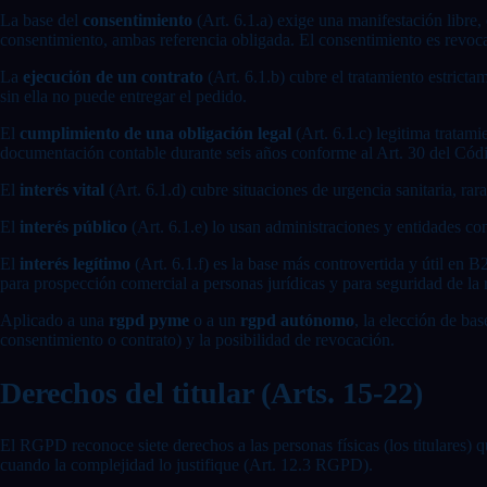
La base del
consentimiento
(Art. 6.1.a) exige una manifestación libr
consentimiento, ambas referencia obligada. El consentimiento es revoc
La
ejecución de un contrato
(Art. 6.1.b) cubre el tratamiento estrictam
sin ella no puede entregar el pedido.
El
cumplimiento de una obligación legal
(Art. 6.1.c) legitima tratami
documentación contable durante seis años conforme al Art. 30 del Có
El
interés vital
(Art. 6.1.d) cubre situaciones de urgencia sanitaria, ra
El
interés público
(Art. 6.1.e) lo usan administraciones y entidades co
El
interés legítimo
(Art. 6.1.f) es la base más controvertida y útil en 
para prospección comercial a personas jurídicas y para seguridad de la r
Aplicado a una
rgpd pyme
o a un
rgpd autónomo
, la elección de bas
consentimiento o contrato) y la posibilidad de revocación.
Derechos del titular (Arts. 15-22)
El RGPD reconoce siete derechos a las personas físicas (los titulares) 
cuando la complejidad lo justifique (Art. 12.3 RGPD).