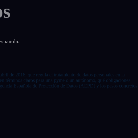
os
española.
ril de 2016, que regula el tratamiento de datos personales en la
, en términos claros para una pyme o un autónomo, qué obligaciones
 Agencia Española de Protección de Datos (AEPD) y los pasos concretos