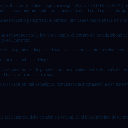
e, específica, informada e inequívoca según el Art. 7 RGPD. La AEPD h
able en cualquier momento con la misma facilidad con la que se otorgó.
ente necesario para prestar el servicio: una tienda online puede tratar l
entos impuestos por la ley: por ejemplo, el registro de jornada laboral de
digo de Comercio.
ras en una pyme media pero relevantes en sectores como hostelería con a
n funciones públicas delegadas.
B2B: requiere un test de ponderación documentado entre el interés del re
ed bajo condiciones estrictas.
e es la decisión más estratégica: condiciona la información a dar, los dere
que toda empresa debe atender, en general, en el plazo máximo de un mes