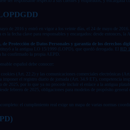
e ser responsable respecto a sus clientes y empleados, y encargada cua
la LOPDGDD
yo de 2016 y entró en vigor a los veinte días, el 24 de mayo de 2016. 
a es la fecha clave para responsables y encargados: desde entonces, 
 Protección de Datos Personales y garantía de los derechos digit
Sustituyó a la antigua LO 15/1999 (LOPD), que quedó derogada. El
RD 1
 ha confirmado la propia AEPD.
sable español debe conocer:
 cookies (Art. 22.2) y las comunicaciones comerciales electrónicas (Art.
ra imponer el registro diario de jornada (Art. 34.9 ET), competencia in
o de 2025, por lo que ya no procede incluir el enlace a la antigua plataf
 desde febrero de 2025, obligaciones para modelos de propósito general
ncompleto: el cumplimiento real exige un mapa de varias normas coordi
GPD)