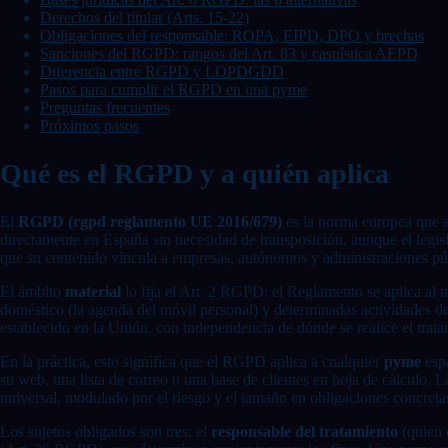
Derechos del titular (Arts. 15-22)
Obligaciones del responsable: ROPA, EIPD, DPO y brechas
Sanciones del RGPD: rangos del Art. 83 y casuística AEPD
Diferencia entre RGPD y LOPDGDD
Pasos para cumplir el RGPD en una pyme
Preguntas frecuentes
Próximos pasos
Qué es el RGPD y a quién aplica
El
RGPD (rgpd reglamento UE 2016/679)
es la norma europea que ar
directamente en España sin necesidad de transposición, aunque el le
que su contenido vincula a empresas, autónomos y administraciones púb
El ámbito
material
lo fija el Art. 2 RGPD: el Reglamento se aplica al 
doméstico (la agenda del móvil personal) y determinadas actividades d
establecido en la Unión, con independencia de dónde se realice el tra
En la práctica, esto significa que el RGPD aplica a cualquier
pyme
espa
su web, una lista de correo o una base de clientes en hoja de cálculo.
universal, modulado por el riesgo y el tamaño en obligaciones concreta
Los sujetos obligados son tres: el
responsable del tratamiento
(quien 