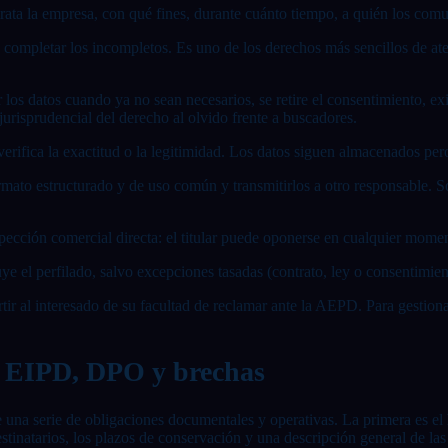
 trata la empresa, con qué fines, durante cuánto tiempo, a quién los co
o completar los incompletos. Es uno de los derechos más sencillos de a
 los datos cuando ya no sean necesarios, se retire el consentimiento, exi
urisprudencial del derecho al olvido frente a buscadores.
verifica la exactitud o la legitimidad. Los datos siguen almacenados pe
ormato estructurado y de uso común y transmitirlos a otro responsable. S
spección comercial directa: el titular puede oponerse en cualquier momen
uye el perfilado, salvo excepciones tasadas (contrato, ley o consentimien
 al interesado de su facultad de reclamar ante la AEPD. Para gestionar 
, EIPD, DPO y brechas
 una serie de obligaciones documentales y operativas. La primera es el
 destinatarios, los plazos de conservación y una descripción general de