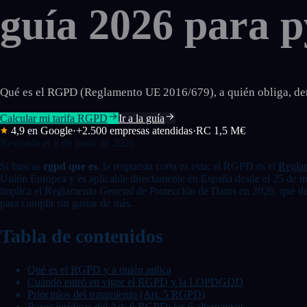
guía 2026 para 
Qué es el RGPD (Reglamento UE 2016/679), a quién obliga, dere
Calcular mi tarifa RGPD
Ir a la guía
4,9 en Google
·
+2.500 empresas atendidas
·
RC 1,5 M€
Revisado el
8 de junio de 2026
Si buscas
rgpd que es
, la respuesta corta es esta: el RGPD es el
Regla
Unión Europea y es aplicable directamente en España desde el 25 de 
implica el Reglamento General de Protección de Datos en 2026, qué der
para cumplir sin gastar de más.
Tabla de contenidos
Qué es el RGPD y a quién aplica
Cuándo entró en vigor el RGPD y la LOPDGDD
Principios del tratamiento (Art. 5 RGPD)
Bases jurídicas del Art. 6 RGPD: las 6 alternativas