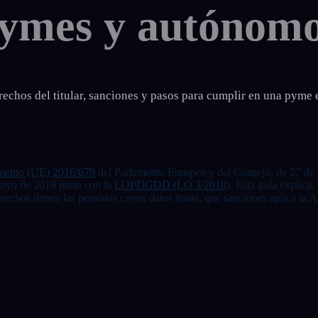
pymes y autónom
chos del titular, sanciones y pasos para cumplir en una pyme 
mento (UE) 2016/679
del Parlamento Europeo y del Consejo, de 27 de ab
mayo de 2018 junto con la
LOPDGDD (LO 3/2018)
. Esta guía explica
echos tienen las personas cuyos datos tratas, qué sanciones aplica la