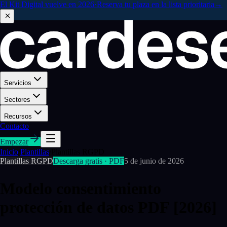
El Kit Digital vuelve en 2026
·
Reserva tu plaza en la lista prioritaria
→
Servicios
Sectores
Recursos
Contacto
Empezar
Inicio
/
Plantillas
/
Plantillas RGPD
Plantillas RGPD
Descarga gratis ·
PDF
5 de junio de 2026
Modelo consentimiento
protección de datos PDF [2026]