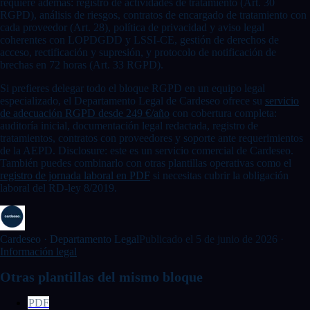
requiere además: registro de actividades de tratamiento (Art. 30
RGPD), análisis de riesgos, contratos de encargado de tratamiento con
cada proveedor (Art. 28), política de privacidad y aviso legal
coherentes con LOPDGDD y LSSI-CE, gestión de derechos de
acceso, rectificación y supresión, y protocolo de notificación de
brechas en 72 horas (Art. 33 RGPD).
Si prefieres delegar todo el bloque RGPD en un equipo legal
especializado, el Departamento Legal de Cardeseo ofrece su
servicio
de adecuación RGPD desde 249 €/año
con cobertura completa:
auditoría inicial, documentación legal redactada, registro de
tratamientos, contratos con proveedores y soporte ante requerimientos
de la AEPD. Disclosure: este es un servicio comercial de Cardeseo.
También puedes combinarlo con otras plantillas operativas como el
registro de jornada laboral en PDF
si necesitas cubrir la obligación
laboral del RD-ley 8/2019.
Cardeseo ·
Departamento Legal
Publicado el
5 de junio de 2026
·
Información legal
Otras plantillas del mismo bloque
PDF