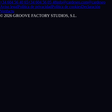
+34 604 56 40 65
+34 604 56 05 48
info@cardeseo.com
@cardeseo
Aviso legal
Política de privacidad
Política de cookies
Declaración
Verifactu
©
2026
GROOVE FACTORY STUDIOS, S.L.