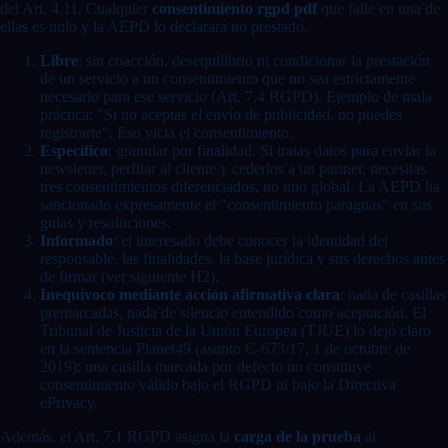
del Art. 4.11. Cualquier
consentimiento rgpd pdf
que falle en una de
ellas es nulo y la AEPD lo declarará no prestado.
Libre
: sin coacción, desequilibrio ni condicionar la prestación
de un servicio a un consentimiento que no sea estrictamente
necesario para ese servicio (Art. 7.4 RGPD). Ejemplo de mala
práctica: "Si no aceptas el envío de publicidad, no puedes
registrarte". Eso vicia el consentimiento.
Específico
: granular por finalidad. Si tratas datos para enviar la
newsletter, perfilar al cliente y cederlos a un partner, necesitas
tres consentimientos diferenciados, no uno global. La AEPD ha
sancionado expresamente el "consentimiento paraguas" en sus
guías y resoluciones.
Informado
: el interesado debe conocer la identidad del
responsable, las finalidades, la base jurídica y sus derechos antes
de firmar (ver siguiente H2).
Inequívoco mediante acción afirmativa clara
: nada de casillas
premarcadas, nada de silencio entendido como aceptación. El
Tribunal de Justicia de la Unión Europea (TJUE) lo dejó claro
en la sentencia Planet49 (asunto C-673/17, 1 de octubre de
2019): una casilla marcada por defecto no constituye
consentimiento válido bajo el RGPD ni bajo la Directiva
ePrivacy.
Además, el Art. 7.1 RGPD asigna la
carga de la prueba
al