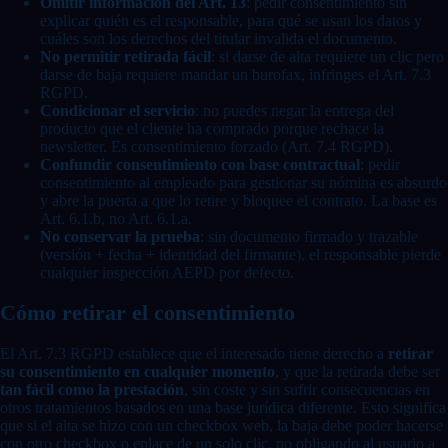
Omitir información del Art. 13
: pedir consentimiento sin
explicar quién es el responsable, para qué se usan los datos y
cuáles son los derechos del titular invalida el documento.
No permitir retirada fácil
: si darse de alta requiere un clic pero
darse de baja requiere mandar un burofax, infringes el Art. 7.3
RGPD.
Condicionar el servicio
: no puedes negar la entrega del
producto que el cliente ha comprado porque rechace la
newsletter. Es consentimiento forzado (Art. 7.4 RGPD).
Confundir consentimiento con base contractual
: pedir
consentimiento al empleado para gestionar su nómina es absurdo
y abre la puerta a que lo retire y bloquee el contrato. La base es
Art. 6.1.b, no Art. 6.1.a.
No conservar la prueba
: sin documento firmado y trazable
(versión + fecha + identidad del firmante), el responsable pierde
cualquier inspección AEPD por defecto.
Cómo retirar el consentimiento
El Art. 7.3 RGPD establece que el interesado tiene derecho a
retirar
su consentimiento en cualquier momento
, y que la retirada debe ser
tan fácil como la prestación
, sin coste y sin sufrir consecuencias en
otros tratamientos basados en una base jurídica diferente. Esto significa
que si el alta se hizo con un checkbox web, la baja debe poder hacerse
con otro checkbox o enlace de un solo clic, no obligando al usuario a