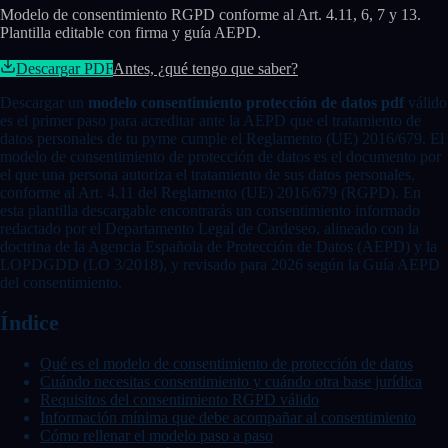
Modelo de consentimiento RGPD conforme al Art. 4.11, 6, 7 y 13.
Plantilla editable con firma y guía AEPD.
Descargar
PDF
Antes, ¿qué tengo que saber?
Descargar un
modelo consentimiento protección de datos pdf
válido
es el primer paso para acreditar ante la AEPD que el tratamiento de
datos personales de tu pyme cumple el Reglamento (UE) 2016/679. El
modelo de consentimiento de protección de datos es el documento por
el que una persona autoriza el tratamiento de sus datos personales,
conforme al Art. 4.11 del Reglamento (UE) 2016/679 (RGPD). En
esta plantilla descargable encontrarás un consentimiento informado
redactado por el Departamento Legal de Cardeseo, alineado con la
doctrina de la Agencia Española de Protección de Datos (AEPD) y la
LOPDGDD (LO 3/2018), y revisado para 2026 según la Guía AEPD
del consentimiento.
Índice
Qué es el modelo de consentimiento de protección de datos
Cuándo necesitas consentimiento y cuándo otra base jurídica
Requisitos del consentimiento RGPD válido
Información mínima que debe acompañar al consentimiento
Cómo rellenar el modelo paso a paso