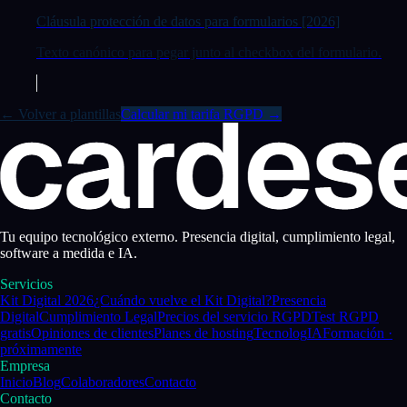
Cláusula protección de datos para formularios [2026]
Texto canónico para pegar junto al checkbox del formulario.
← Volver a plantillas
Calcular mi tarifa RGPD →
Tu equipo tecnológico externo. Presencia digital, cumplimiento legal,
software a medida e IA.
Servicios
Kit Digital 2026
¿Cuándo vuelve el Kit Digital?
Presencia
Digital
Cumplimiento Legal
Precios del servicio RGPD
Test RGPD
gratis
Opiniones de clientes
Planes de hosting
Tecnolog
IA
Formación
·
próximamente
Empresa
Inicio
Blog
Colaboradores
Contacto
Contacto