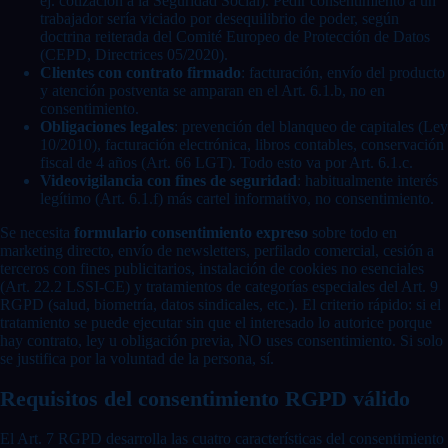
ej. cotización a la Seguridad Social). Pedir consentimiento a un
trabajador sería viciado por desequilibrio de poder, según
doctrina reiterada del Comité Europeo de Protección de Datos
(CEPD, Directrices 05/2020).
Clientes con contrato firmado
: facturación, envío del producto
y atención postventa se amparan en el Art. 6.1.b, no en
consentimiento.
Obligaciones legales
: prevención del blanqueo de capitales (Ley
10/2010), facturación electrónica, libros contables, conservación
fiscal de 4 años (Art. 66 LGT). Todo esto va por Art. 6.1.c.
Videovigilancia con fines de seguridad
: habitualmente interés
legítimo (Art. 6.1.f) más cartel informativo, no consentimiento.
Se necesita
formulario consentimiento expreso
sobre todo en
marketing directo, envío de newsletters, perfilado comercial, cesión a
terceros con fines publicitarios, instalación de cookies no esenciales
(Art. 22.2 LSSI-CE) y tratamientos de categorías especiales del Art. 9
RGPD (salud, biometría, datos sindicales, etc.). El criterio rápido: si el
tratamiento se puede ejecutar sin que el interesado lo autorice porque
hay contrato, ley u obligación previa, NO uses consentimiento. Si solo
se justifica por la voluntad de la persona, sí.
Requisitos del consentimiento RGPD válido
El Art. 7 RGPD desarrolla las cuatro características del consentimiento