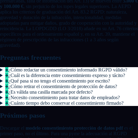
premarcadas, falta de información del Art. 13) se mueven entre
5.000 €
y 100.000 €
, sin perjuicio de los topes legales superiores. La AEPD
aplica los criterios de graduación del Art. 83.2 RGPD: naturaleza,
gravedad y duración de la infracción, intencionalidad, medidas
adoptadas para mitigar daños, grado de cooperación con la autoridad y
reincidencia. La LOPDGDD (LO 3/2018) añade en su Art. 76 criterios
específicos para el ordenamiento español y, en su Art. 39, mantiene el
régimen de prescripción de las infracciones (1 a 3 años según
gravedad).
Preguntas frecuentes
¿Cómo redactar un consentimiento informado RGPD válido?
¿Cuál es la diferencia entre consentimiento expreso y tácito?
¿Qué pasa si no tengo el consentimiento por escrito?
¿Cómo retirar el consentimiento de protección de datos?
¿Es válida una casilla marcada por defecto?
¿Necesito consentimiento para tratar datos de empleados?
¿Cuánto tiempo debo conservar el consentimiento firmado?
Próximos pasos
Descargar el
modelo consentimiento protección de datos pdf
es el
primer paso, no el último. Para una pyme la adecuación al RGPD