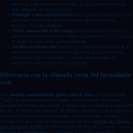
separada. Una finalidad por bloque. Evita fórmulas genéricas
tipo "mejorar nuestros servicios".
Distingue cada consentimiento
con su propia casilla (vacía, no
marcada). Una casilla para newsletter, otra para cesión a
terceros, otra para perfilado.
Firma manuscrita o electrónica
del interesado con fecha. La
firma electrónica cualificada eIDAS (Reglamento UE 910/2014)
es la opción más sólida probatoriamente.
Archiva el documento
firmado en el sistema documental de la
empresa junto con los metadatos de fecha, IP (si es online) y
versión del texto consentido. Conserva mientras dure el
tratamiento más el plazo de prescripción.
Diferencia con la cláusula corta del formulario
web
Este
modelo consentimiento protección de datos
es el documento
"largo" de consentimiento informado: el que el titular firma para
autorizar un tratamiento concreto y delimitado, con toda la información
del Art. 13 RGPD incorporada. No debes confundirlo con la cláusula
corta que se incrusta en un formulario web (newsletter, contacto,
suscripción). Esa cláusula reducida la tienes en la
plantilla de cláusula
para formulario RGPD
del mismo cluster RGPD de Cardeseo: enlaza
por capa de información (1ª capa breve + 2ª capa con política