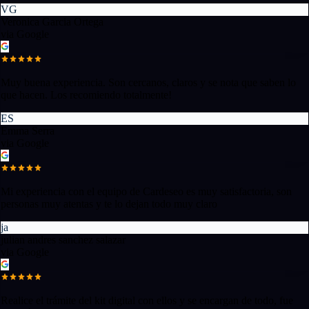
VG
Veronica Garcia Ortega
via Google
Muy buena experiencia. Son cercanos, claros y se nota que saben lo
que hacen. Los recomiendo totalmente!
ES
Emma Serra
via Google
Mi experiencia con el equipo de Cardeseo es muy satisfactoria, son
personas muy atentas y te lo dejan todo muy claro
ja
julian andres sanchez salazar
via Google
Realice el trámite del kit digital con ellos y se encargan de todo, fue