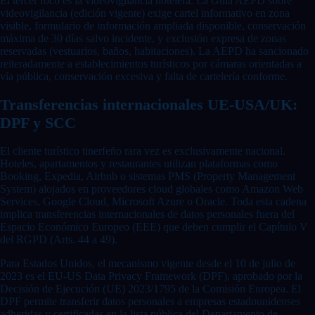
El tercer foco es la videovigilancia hotelera. La Guía AEPD sobre
videovigilancia (edición vigente) exige cartel informativo en zona
visible, formulario de información ampliada disponible, conservación
máxima de 30 días salvo incidente, y exclusión expresa de zonas
reservadas (vestuarios, baños, habitaciones). La AEPD ha sancionado
reiteradamente a establecimientos turísticos por cámaras orientadas a
vía pública, conservación excesiva y falta de cartelería conforme.
Transferencias internacionales UE-USA/UK:
DPF y SCC
El cliente turístico tinerfeño rara vez es exclusivamente nacional.
Hoteles, apartamentos y restaurantes utilizan plataformas como
Booking, Expedia, Airbnb o sistemas PMS (Property Management
System) alojados en proveedores cloud globales como Amazon Web
Services, Google Cloud, Microsoft Azure o Oracle. Toda esta cadena
implica transferencias internacionales de datos personales fuera del
Espacio Económico Europeo (EEE) que deben cumplir el Capítulo V
del RGPD (Arts. 44 a 49).
Para Estados Unidos, el mecanismo vigente desde el 10 de julio de
2023 es el EU-US Data Privacy Framework (DPF), aprobado por la
Decisión de Ejecución (UE) 2023/1795 de la Comisión Europea. El
DPF permite transferir datos personales a empresas estadounidenses
adheridas y certificadas en la lista pública del Departamento de