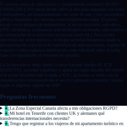
El servicio anual de adecuación y cumplimiento normativo RGPD-
LOPDGDD-LSSI cuesta desde 349 € al año para empresas con hasta
5 trabajadores, sin desplazamiento, sin coste de alta y con calculadora
pública disponible en cardeseo.com/cumplimiento-legal. El precio
escala con el número de trabajadores, el sector (sanitario, educativo,
ONG ideológica, ecommerce activan bloques sectoriales adicionales) y
la complejidad de la estructura societaria (multi-SL). Para pymes
tinerfeñas del sector turístico, el bloque sectorial Hostelería añade la
documentación específica de transferencias internacionales, registro de
viajeros y videovigilancia hotelera sin coste adicional sobre la tarifa
base correspondiente al volumen de plantilla.
La facturación se emite desde Groove Factory Studios SL (CIF
B42915165, sociedad española) y aplica las reglas fiscales del cliente:
si la pyme tinerfeña está acogida a IGIC, la factura se emite con la
consideración correspondiente al servicio prestado a empresa canaria,
según el régimen vigente del REF.
Preguntas frecuentes
¿La Zona Especial Canaria afecta a mis obligaciones RGPD?
¿Mi hotel en Tenerife con clientes UK y alemanes qué
transferencias internacionales necesita?
¿Tengo que registrar a los viajeros de mi apartamento turístico en