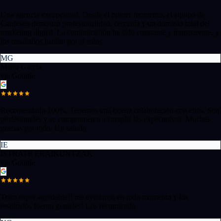
Una agencia excepcional. Desde el primer momento, el equipo de
Cardeseo demostró profesionalidad, cercanía y un dominio total del
marketing digital. La comunicación ha sido constante y transparente, y
los resultados hablan por sí solos.
MG
Manu Garcia
via Google
Recomendado 100%. Tenemos una buena colaboración con ellos. Son
profesionales y se comprometen a cumplir las expectativas. Muchas
gracias por todo. Un saludo.
IE
ISTRATE ERAIKUNTZAK
via Google
Trato super agradable!! me ayudaron en todo momento y los
resultados fueron geniales! Los recomiendo