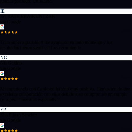
gracias por todo. Un saludo.
IE
ISTRATE ERAIKUNTZAK
via Google
Trato super agradable!! me ayudaron en todo momento y los
resultados fueron geniales! Los recomiendo
NG
Nis Geldres
via Google
Mi experiencia con Cardeseo ha sido muy positiva. Hemos tenido una
excelente colaboración con ellos debido a su compromiso en cumplir
(y superar) nuestras expectativas.
ÈP
Èlia Pijuan Sànchez
via Google