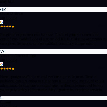
muy fácil.
OM
Oscar Madison
via Google
Excelente experiencia con Vanessa. Desde el primer momento me
explicó con claridad todo el proceso del Kit Digital y me acompañó en
cada paso. Se nota su profesionalidad, cercanía y compromiso.
VG
Veronica Garcia Ortega
via Google
Nunca pongo reseñas pero está vez creo que es lo justo. Tuve un
problema con otra empresa y la señora Ruth no solo me ayudó con la
administración sino que consiguió que me dieran de nuevo el bono y
ya tengo la web y el ordenador. Muy agradecido, excelente servicio
L
Luismi
via Google