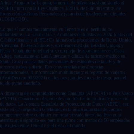
Adeje, Arona o La Laguna, la norma de referencia sigue siendo el
RGPD junto con la Ley Orgánica 3/2018, de 5 de diciembre, de
Protección de Datos Personales y garantía de los derechos digitales
(LOPDGDD).
Lo que sí cambia radicalmente en Tenerife es el perfil de los
tratamientos. La isla recibió 7,2 millones de turistas en 2024 (datos del
Cabildo Insular y el ISTAC), la mayoría procedentes de Reino Unido,
Alemania, Países nórdicos y, en menor medida, Estados Unidos y
Rusia. Cualquier hotel del sur, complejo de apartamentos en Costa
Adeje, restaurante en Las Américas o clínica de turismo médico en
Santa Cruz procesa datos personales de residentes de la UE y de
terceros países a diario. Eso convierte las transferencias
internacionales, la información multilingüe y el registro de viajeros
(Real Decreto 933/2021) en los tres grandes focos de riesgo para el
tejido pyme tinerfeño.
A diferencia de comunidades como Cataluña (APDCAT) o País Vasco
(AVPD), Canarias no dispone de autoridad autonómica de protección
de datos. La Agencia Española de Protección de Datos (AEPD), con
sede en C/ Jorge Juan 6, Madrid, es la única autoridad de control
competente sobre cualquier empresa privada tinerfeña. Esta guía
aterriza qué significa eso para una pyme con menos de 50 empleados
que opera entre Tenerife y el resto del mundo.