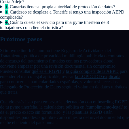
Costa Adeje?
¿Canarias tiene su propia autoridad de protección de datos?
¿Cardeseo se desplaza a Tenerife si tengo una inspección AEPD
complicada?
¿Cuánto cuesta el servicio para una pyme tinerfeña de 8
trabajadores con clientela turística?
Próximos pasos
Si tu pyme tinerfeña aún no tiene Registro de Actividades del
Tratamiento, política de privacidad multilingüe publicada o contratos
de encargo del tratamiento firmados con tus proveedores cloud,
conviene empezar por una revisión documental sin compromiso.
Puedes consultar
qué es el RGPD
y
la guía completa de la AEPD
para
entender el marco legal aplicable, revisar
la LOPDGDD explicada
para conocer las particularidades españolas, y valorar si necesitas
Delegado de Protección de Datos
según el volumen de datos turísticos
que tratas.
Cuando estés listo para empezar la
adecuación con onboarding RGPD
de tu pyme tinerfeña, la calculadora pública en
/cumplimiento-legal/
te
da el precio exacto sin formulario, y las
plantillas RGPD
están
disponibles para descarga libre como muestra del nivel documental que
recibe el cliente del pack anual.