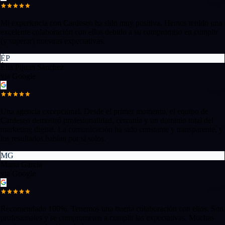
Mi experiencia con Cardeseo ha sido muy positiva. Hemos tenido una
excelente colaboración con ellos debido a su compromiso en cumplir
(y superar) nuestras expectativas.
ÈP
Èlia Pijuan Sànchez
via Google
Una agencia excepcional. Desde el primer momento, el equipo de
Cardeseo demostró profesionalidad, cercanía y un dominio total del
marketing digital. La comunicación ha sido constante y transparente, y
los resultados hablan por sí solos.
MG
Manu Garcia
via Google
Recomendado 100%. Tenemos una buena colaboración con ellos. Son
profesionales y se comprometen a cumplir las expectativas. Muchas