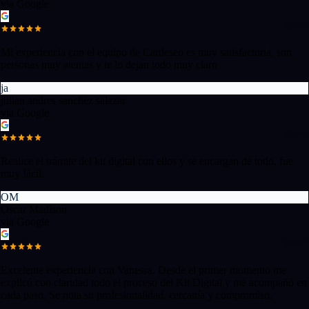
via Google
Mi experiencia con el equipo de Cardeseo es muy satisfactoria, son
personas muy atentas y te lo dejan todo muy claro
ja
julian andres sanchez salazar
via Google
Realice el trámite del kit digital con ellos y se encargan de todo, fue
muy fácil.
OM
Oscar Madison
via Google
Excelente experiencia con Vanessa. Desde el primer momento me
explicó con claridad todo el proceso del Kit Digital y me acompañó en
cada paso. Se nota su profesionalidad, cercanía y compromiso.