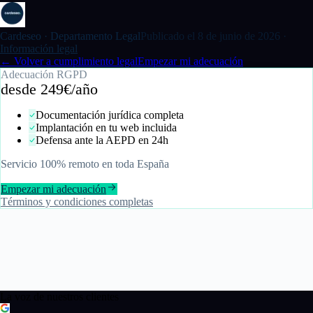
Cardeseo ·
Departamento Legal
Publicado el
8 de junio de 2026
·
Información legal
← Volver a cumplimiento legal
Empezar mi adecuación
Adecuación RGPD
desde 249€/año
Documentación jurídica completa
Implantación en tu web incluida
Defensa ante la AEPD en 24h
Servicio 100% remoto en toda España
Empezar mi adecuación
Términos y condiciones completas
Tejido local
La voz de nuestros clientes