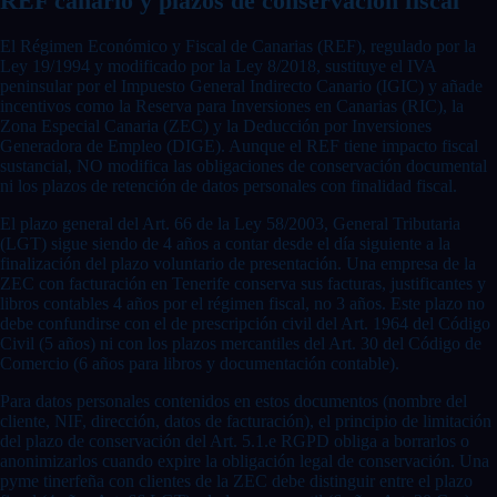
REF canario y plazos de conservación fiscal
El Régimen Económico y Fiscal de Canarias (REF), regulado por la
Ley 19/1994 y modificado por la Ley 8/2018, sustituye el IVA
peninsular por el Impuesto General Indirecto Canario (IGIC) y añade
incentivos como la Reserva para Inversiones en Canarias (RIC), la
Zona Especial Canaria (ZEC) y la Deducción por Inversiones
Generadora de Empleo (DIGE). Aunque el REF tiene impacto fiscal
sustancial, NO modifica las obligaciones de conservación documental
ni los plazos de retención de datos personales con finalidad fiscal.
El plazo general del Art. 66 de la Ley 58/2003, General Tributaria
(LGT) sigue siendo de 4 años a contar desde el día siguiente a la
finalización del plazo voluntario de presentación. Una empresa de la
ZEC con facturación en Tenerife conserva sus facturas, justificantes y
libros contables 4 años por el régimen fiscal, no 3 años. Este plazo no
debe confundirse con el de prescripción civil del Art. 1964 del Código
Civil (5 años) ni con los plazos mercantiles del Art. 30 del Código de
Comercio (6 años para libros y documentación contable).
Para datos personales contenidos en estos documentos (nombre del
cliente, NIF, dirección, datos de facturación), el principio de limitación
del plazo de conservación del Art. 5.1.e RGPD obliga a borrarlos o
anonimizarlos cuando expire la obligación legal de conservación. Una
pyme tinerfeña con clientes de la ZEC debe distinguir entre el plazo