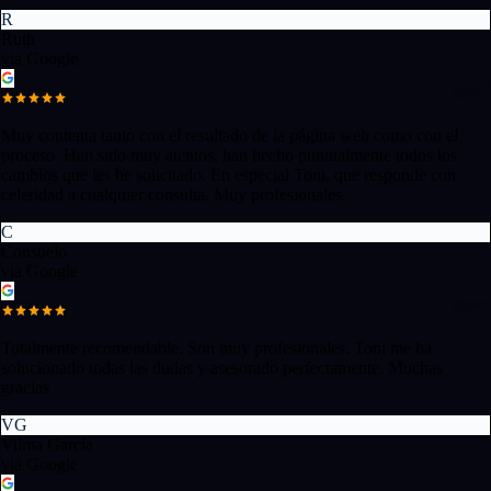
R
Ruth
via Google
Muy contenta tanto con el resultado de la página web como con el
proceso. Han sido muy atentos, han hecho puntualmente todos los
cambios que les he solicitado. En especial Toni, que responde con
celeridad a cualquier consulta. Muy profesionales.
C
Consuelo
via Google
Totalmente recomendable. Son muy profesionales. Toni me ha
solucionado todas las dudas y asesorado perfectamente. Muchas
gracias
VG
Vilma García
via Google