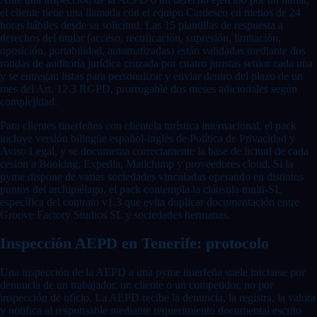
el cliente tiene una llamada con el equipo Cardeseo en menos de 24
horas hábiles desde su solicitud. Las 15 plantillas de respuesta a
derechos del titular (acceso, rectificación, supresión, limitación,
oposición, portabilidad, automatizadas) están validadas mediante dos
rondas de auditoría jurídica cruzada por cuatro juristas senior cada una
y se entregan listas para personalizar y enviar dentro del plazo de un
mes del Art. 12.3 RGPD, prorrogable dos meses adicionales según
complejidad.
Para clientes tinerfeños con clientela turística internacional, el pack
incluye versión bilingüe español-inglés de Política de Privacidad y
Aviso Legal, y se documenta correctamente la base de licitud de cada
cesión a Booking, Expedia, Mailchimp y proveedores cloud. Si la
pyme dispone de varias sociedades vinculadas operando en distintos
puntos del archipiélago, el pack contempla la cláusula multi-SL
específica del contrato v1.3 que evita duplicar documentación entre
Groove Factory Studios SL y sociedades hermanas.
Inspección AEPD en Tenerife: protocolo
Una inspección de la AEPD a una pyme tinerfeña suele iniciarse por
denuncia de un trabajador, un cliente o un competidor, no por
inspección de oficio. La AEPD recibe la denuncia, la registra, la valora
y notifica al responsable mediante requerimiento documental escrito