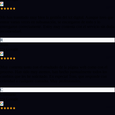
Me han tramitado muy bien la gestión del kit digital. Aunque tuvo que
entrar varias veces en subsanación, se encargaron de todo y lo
entregaron correctamente. Estoy muy contenta con el servicio sin duda
recomendaré.
R
Ruth
via Google
Muy contenta tanto con el resultado de la página web como con el
proceso. Han sido muy atentos, han hecho puntualmente todos los
cambios que les he solicitado. En especial Toni, que responde con
celeridad a cualquier consulta. Muy profesionales.
C
Consuelo
via Google