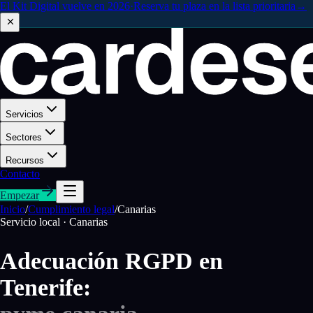
El Kit Digital vuelve en 2026
·
Reserva tu plaza en la lista prioritaria
→
Servicios
Sectores
Recursos
Contacto
Empezar
Inicio
/
Cumplimiento legal
/
Canarias
Servicio local · Canarias
Adecuación RGPD en
Tenerife: