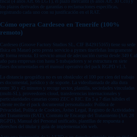
fiscal (4 años Art. 66 LGT), el plazo mercantil (6 años Art. 30 Cco) y
los plazos derivados de garantías o reclamaciones específicas,
registrando cada uno con su justificación en el RAT.
Cómo opera Cardeseo en Tenerife (100%
remoto)
Cardeseo (Groove Factory Studios SL, CIF B42915165) tiene su sede
física en Mataró pero presta servicio a pymes tinerfeñas íntegramente
de forma remota. El servicio anual de adecuación cuesta desde 349 € al
año para empresas con hasta 5 trabajadores y se estructura en siete
fases documentadas en el manual operativo del pack RGPD v1.3.
La distancia geográfica no es un obstáculo: el 100 por cien del trabajo
es documental, jurídico y de soporte. La videollamada de alta dura
entre 30 y 45 minutos y recoge sector, plantilla, sociedades vinculadas
(multi-SL), proveedores cloud, transferencias internacionales y
particularidades canarias como ZEC o RIC. En 5 a 7 días hábiles el
cliente recibe el pack documental personalizado: Política de
Privacidad, Política de Cookies, Aviso Legal, Registro de Actividades
del Tratamiento (RAT), Contrato de Encargo del Tratamiento (Art. 28
RGPD), Manual del Personal unificado, plantillas de respuesta a
derechos del titular y guía de implementación web.
Ante una inspección de la AEPD o un derecho ejercido por un titular,