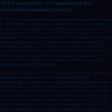
AEPD competente en Canarias (no hay
autoridad autonómica propia)
La AEPD es la autoridad pública independiente encargada de velar por
el cumplimiento de la normativa de protección de datos en España y de
tutelar los derechos fundamentales de las personas físicas. Está
regulada por el Título VII de la LOPDGDD (Arts. 44 a 53) y se
relaciona con el Comité Europeo de Protección de Datos (CEPD) en el
marco del Reglamento. En Canarias no existe ninguna autoridad
autonómica equivalente: ni el Gobierno de Canarias ni los cabildos
insulares han creado un organismo análogo a APDCAT, AVPD o la
Autoridad Catalana, por lo que toda denuncia, requerimiento o
procedimiento sancionador contra una pyme tinerfeña se sustancia
directamente ante la AEPD estatal.
En la práctica, esto tiene cuatro consecuencias operativas. Primero, las
denuncias se presentan en la sede electrónica de la AEPD
(sedeagpd.gob.es) o por escrito en cualquier registro público; no existe
ventanilla canaria específica. Segundo, las inspecciones se desarrollan
típicamente por requerimiento documental escrito, sin desplazamiento
físico de inspectores a la isla salvo casos excepcionales. Tercero, los
plazos de los procedimientos siguen las reglas de la Ley 39/2015 con
cómputo en días hábiles del calendario peninsular y autonómico
canario combinados. Cuarto, el régimen sancionador es el del Art. 83