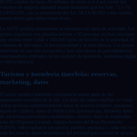
RGPD (multas de hasta 20 millones de euros o el 4 por ciento del
volumen de negocio mundial anual) modulado por los Arts. 72 a 78
LOPDGDD, con la advertencia del Art. 58.2.b RGPD como medida
menos lesiva para infracciones leves.
La AEPD publica anualmente su memoria con datos de actividad. Las
pymes españolas con plantilla inferior a 50 personas reciben sanciones
que oscilan entre 5.000 y 100.000 euros en función de la gravedad, el
volumen de afectados, la intencionalidad y la reincidencia. Las pymes
tinerfeñas no son una excepción y han sido objeto de procedimientos
sancionadores reiterados en los sectores de hostelería, marketing digital
y videovigilancia.
Turismo y hostelería tinerfeña: reservas,
marketing, datos
El sector turístico tinerfeño concentra la mayor parte de los
tratamientos sensibles de la isla. Un hotel de cuatro estrellas en Costa
Adeje gestiona simultáneamente datos de reserva (nombre, pasaporte,
tarjeta de crédito), datos de fidelización (preferencias, historial), datos
de marketing (newsletters multilingües, ofertas), datos de empleados
(alta del Régimen General, registro horario del Real Decreto-ley
8/2019), videovigilancia (recepción, pasillos, piscinas) y, cada vez con
más frecuencia, datos biométricos del personal para control de acceso.