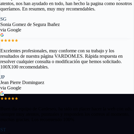
atentos, nos han ayudado en todo, han hecho la pagina como nosotros
queríamos. En resumen, muy muy recomendables.
SG
Sonia Gomez de Segura Ibañez
via Google
Excelentes profesionales, muy conforme con su trabajo y los
resultados de nuestra página VARDOM.ES. Rápida respuesta en
resolver cualquier consulta o modificación que hemos solicitado.
100X100 recomendables.
JP
Jean Pierre Dominguez
via Google
Buen día equipo de Cardeseo, ha sido un placer hacer la web con uds,
siempre muy atentos, puntuales y responden los correos al momento,
muchas gracias. Los recomiendo 100%
ST