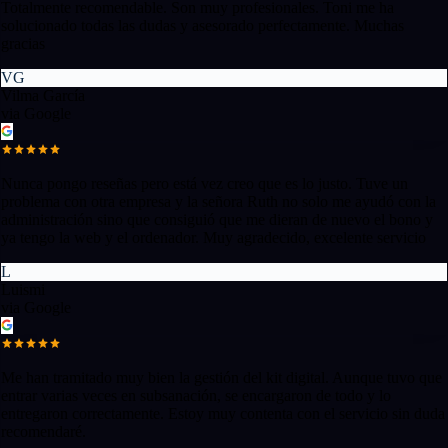
Totalmente recomendable. Son muy profesionales. Toni me ha
solucionado todas las dudas y asesorado perfectamente. Muchas
gracias
VG
Vilma García
via Google
Nunca pongo reseñas pero está vez creo que es lo justo. Tuve un
problema con otra empresa y la señora Ruth no solo me ayudó con la
administración sino que consiguió que me dieran de nuevo el bono y
ya tengo la web y el ordenador. Muy agradecido, excelente servicio
L
Luismi
via Google
Me han tramitado muy bien la gestión del kit digital. Aunque tuvo que
entrar varias veces en subsanación, se encargaron de todo y lo
entregaron correctamente. Estoy muy contenta con el servicio sin duda
recomendaré.