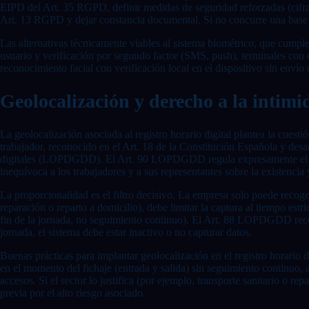
EIPD del Art. 35 RGPD, definir medidas de seguridad reforzadas (cifrado
Art. 13 RGPD y dejar constancia documental. Si no concurre una base jurí
Las alternativas técnicamente viables al sistema biométrico, que cumpl
usuario y verificación por segundo factor (SMS, push), terminales con 
reconocimiento facial con verificación local en el dispositivo sin env
Geolocalización y derecho a la intimi
La geolocalización asociada al registro horario digital plantea la cuesti
trabajador, reconocido en el Art. 18 de la Constitución Española y desa
digitales (LOPDGDD). El Art. 90 LOPDGDD regula expresamente el derech
inequívoca a los trabajadores y a sus representantes sobre la existencia y
La proporcionalidad es el filtro decisivo. La empresa solo puede recoge
reparación o reparto a domicilio), debe limitar la captura al tiempo est
fin de la jornada, no seguimiento continuo). El Art. 88 LOPDGDD recono
jornada, el sistema debe estar inactivo o no capturar datos.
Buenas prácticas para implantar geolocalización en el registro horario di
en el momento del fichaje (entrada y salida) sin seguimiento continuo, 
accesos. Si el sector lo justifica (por ejemplo, transporte sanitario o 
previa por el alto riesgo asociado.