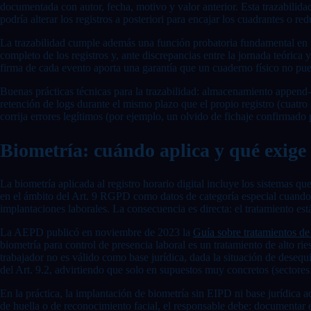
documentada con autor, fecha, motivo y valor anterior. Esta trazabilida
podría alterar los registros a posteriori para encajar los cuadrantes o re
La trazabilidad cumple además una función probatoria fundamental en pro
completo de los registros y, ante discrepancias entre la jornada teórica 
firma de cada evento aporta una garantía que un cuaderno físico no pue
Buenas prácticas técnicas para la trazabilidad: almacenamiento append-o
retención de logs durante el mismo plazo que el propio registro (cuatro
corrija errores legítimos (por ejemplo, un olvido de fichaje confirmado 
Biometría: cuándo aplica y qué exig
La biometría aplicada al registro horario digital incluye los sistemas qu
en el ámbito del Art. 9 RGPD como datos de categoría especial cuando e
implantaciones laborales. La consecuencia es directa: el tratamiento es
La AEPD publicó en noviembre de 2023 la
Guía sobre tratamientos de
biometría para control de presencia laboral es un tratamiento de alto
trabajador no es válido como base jurídica, dada la situación de deseq
del Art. 9.2, advirtiendo que solo en supuestos muy concretos (sectores 
En la práctica, la implantación de biometría sin EIPD ni base jurídica
de huella o de reconocimiento facial, el responsable debe: documentar el