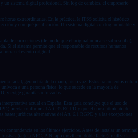
y un sistema digital profesional. Sin log de cambios, el empresario
oras extraordinarias. En la práctica, la ITSS solicita el histórico
rrección y con qué justificación. Un sistema digital con log inmutable y
 tabla de correcciones (de modo que el original nunca se sobrescriba),
ada. Si el sistema permite que el responsable de recursos humanos
 borrar el evento original.
miento facial, geometría de la mano, iris o voz. Estos tratamientos entran
 unívoca a una persona física, lo que sucede en la mayoría de
D, y exige garantías reforzadas.
ia interpretativa actual en España. Esta guía concluye que el uso de
 (EIPD) previa conforme al Art. 35 RGPD y que el consentimiento del
s bases jurídicas alternativas del Art. 6.1 RGPD y a las excepciones
r contundencia en los últimos ejercicios. Antes de instalar un terminal
trusivas (tarjeta NFC, PIN, app móvil con doble factor), realizar la