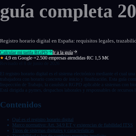
guía completa 2
Registro horario digital en España: requisitos legales, trazabi
Calcular mi tarifa RGPD
Ir a la guía
4,9 en Google
·
+2.500 empresas atendidas
·
RC 1,5 M€
Revisado el
8 de junio de 2026
El registro horario digital es el sistema electrónico mediante el cual u
trabajadora con horario concreto de inicio y finalización. Esta guía com
Inspección de Trabajo, la casuística RGPD aplicable a sistemas con biom
Está dirigida a pymes, despachos laborales y responsables de recursos h
Contenidos
Qué es el registro horario digital
Marco normativo: Art. 34.9 ET y exigencias de fiabilidad ITSS
Tipos de sistemas digitales y características
Trazabilidad y log de cambios: requisito implícito