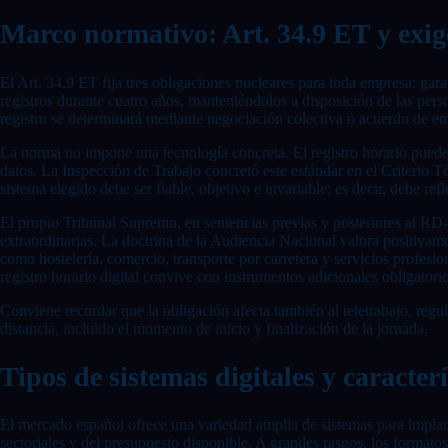
Marco normativo: Art. 34.9 ET y exig
El Art. 34.9 ET fija tres obligaciones nucleares para toda empresa: garan
registros durante cuatro años, manteniéndolos a disposición de las per
registro se determinará mediante negociación colectiva o acuerdo de emp
La norma no impone una tecnología concreta. El registro horario puede se
datos. La Inspección de Trabajo concretó este estándar en el Criterio T
sistema elegido debe ser fiable, objetivo e invariable; es decir, debe re
El propio Tribunal Supremo, en sentencias previas y posteriores al RD-l
extraordinarias. La doctrina de la Audiencia Nacional valora positivam
como hostelería, comercio, transporte por carretera y servicios profesi
registro horario digital convive con instrumentos adicionales obligatori
Conviene recordar que la obligación afecta también al teletrabajo, regul
distancia, incluido el momento de inicio y finalización de la jornada.
Tipos de sistemas digitales y caracterí
El mercado español ofrece una variedad amplia de sistemas para implanta
sectoriales y del presupuesto disponible. A grandes rasgos, los formatos