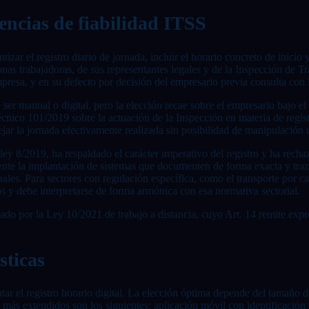
encias de fiabilidad ITSS
tizar el registro diario de jornada, incluir el horario concreto de inicio
sonas trabajadoras, de sus representantes legales y de la Inspección de
resa, y en su defecto por decisión del empresario previa consulta con l
r manual o digital, pero la elección recae sobre el empresario bajo el p
écnico 101/2019 sobre la actuación de la Inspección en materia de regis
flejar la jornada efectivamente realizada sin posibilidad de manipulación 
ey 8/2019, ha respaldado el carácter imperativo del registro y ha rechaz
ente la implantación de sistemas que documenten de forma exacta y traza
onales. Para sectores con regulación específica, como el transporte por 
os y debe interpretarse de forma armónica con esa normativa sectorial.
ado por la Ley 10/2021 de trabajo a distancia, cuyo Art. 14 remite expre
sticas
r el registro horario digital. La elección óptima depende del tamaño de 
 más extendidos son los siguientes: aplicación móvil con identificación 