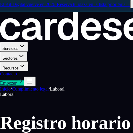
El Kit Digital vuelve en 2026
·
Reserva tu plaza en la lista prioritaria
→
Servicios
Sectores
Recursos
Contacto
Empezar
Inicio
/
Cumplimiento legal
/
Laboral
Laboral
Registro horario 