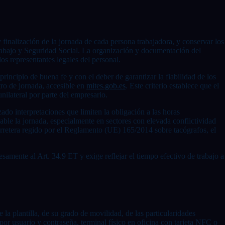
 y finalización de la jornada de cada persona trabajadora, y conservar los
 Trabajo y Seguridad Social. La organización y documentación del
os representantes legales del personal.
rincipio de buena fe y con el deber de garantizar la fiabilidad de los
tro de jornada, accesible en
mites.gob.es
. Este criterio establece que el
unilateral por parte del empresario.
ado interpretaciones que limiten la obligación a las horas
ble la jornada, especialmente en sectores con elevada conflictividad
carretera regido por el Reglamento (UE) 165/2014 sobre tacógrafos, el
samente al Art. 34.9 ET y exige reflejar el tiempo efectivo de trabajo a
la plantilla, de su grado de movilidad, de las particularidades
por usuario y contraseña, terminal físico en oficina con tarjeta NFC o