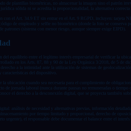
 de plantillas biométricas, no almacenar la imagen sino el patrón irreve
dica sólida ni se acredita la proporcionalidad, la alternativa correcta 
en con el Art. 34.9 ET sin entrar en el Art. 9 RGPD, incluyen: tarjeta 
código de empleado y selfie no biométrico (donde la foto se conserva p
ío de patrones (sistema con menor riesgo, aunque siempre exige EIPD).
dad
ón del equilibrio entre el legítimo interés empresarial de verificar la ub
rrollado en los Arts. 87, 88 y 90 de la Ley Orgánica 3/2018, de 5 de di
o a la intimidad ante la utilización de sistemas de geolocalización e
 características del dispositivo.
r la ubicación cuando sea necesaria para el cumplimiento de obligacione
ricto de jornada laboral (nunca durante pausas no remuneradas o tiempo d
ce el derecho a la desconexión digital, que se proyecta también sobre 
gital: análisis de necesidad y alternativas previas, información detallad
almacenamiento por tiempo limitado y proporcional, derecho de oposición
reparto urgente), el responsable debe documentar el balance entre el inte