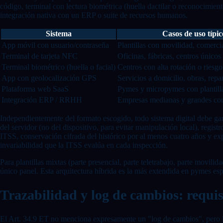
código, terminal con lectura biométrica (huella dactilar o reconocimie
integración nativa con un ERP o suite de recursos humanos.
Sistema
Casos de uso típic
App móvil con usuario/contraseña
Plantillas con movilidad, comercia
Terminal de tarjeta NFC
Oficinas, fábricas, centros únicos
Terminal biométrico (huella o facial)
Centros con alta rotación o riesg
App con geolocalización GPS
Servicios a domicilio, obras, repa
Plataforma web SaaS
Pymes y micropymes con plantill
Integración ERP / RRHH
Empresas medianas y grandes c
Independientemente del formato escogido, todo sistema digital debe gara
del servidor (no del dispositivo, para evitar manipulación local), regis
ITSS, conservación cifrada del histórico por al menos cuatro años y exp
invariabilidad que la ITSS evalúa en cada inspección.
Para plantillas mixtas (parte presencial, parte teletrabajo, parte movil
único panel. Esta arquitectura híbrida es la más extendida en pymes esp
Trazabilidad y log de cambios: requis
El Art. 34.9 ET no menciona expresamente un "log de cambios", pero la 