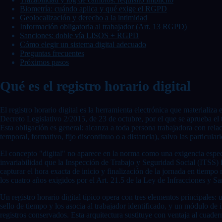
Biometría: cuándo aplica y qué exige el RGPD
Geolocalización y derecho a la intimidad
Información obligatoria al trabajador (Art. 13 RGPD)
Sanciones: doble vía LISOS + RGPD
Cómo elegir un sistema digital adecuado
Preguntas frecuentes
Próximos pasos
Qué es el registro horario digital
El registro horario digital es la herramienta electrónica que materializa
Decreto Legislativo 2/2015, de 23 de octubre, por el que se aprueba el 
Esta obligación es general: alcanza a toda persona trabajadora con relac
temporal, formativo, fijo discontinuo o a distancia), salvo las particular
El concepto "digital" no aparece en la norma como una exigencia específ
invariabilidad que la Inspección de Trabajo y Seguridad Social (ITSS) h
capturar el hora exacta de inicio y finalización de la jornada en tiempo 
los cuatro años exigidos por el Art. 21.5 de la Ley de Infracciones y 
Un registro horario digital típico opera con tres elementos principales
sello de tiempo y los asocia al trabajador identificado, y un módulo de 
registros conservados. Esta arquitectura sustituye con ventaja al cuader