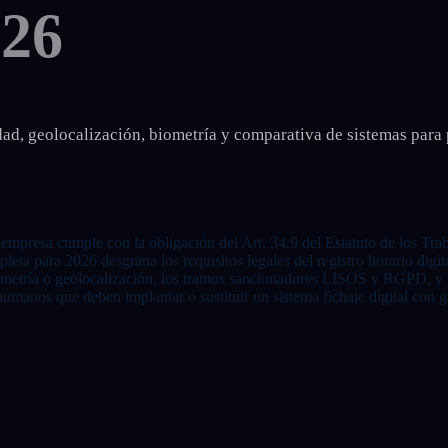
026
lidad, geolocalización, biometría y comparativa de sistemas para
na empresa cumple con la obligación del Art. 34.9 del Estatuto de los Tra
pleta para 2026 desgrana los requisitos legales del registro horario digi
etría o geolocalización, los tramos sancionadores LISOS y RGPD, y los c
umanos que deben implantar o sustituir un sistema fichaje digital con ga