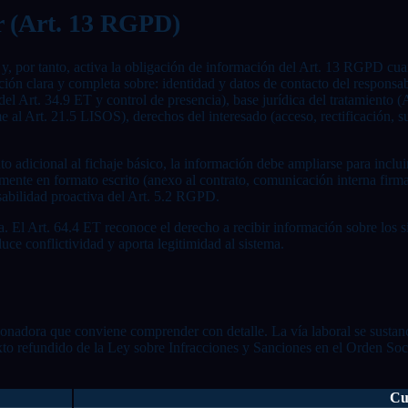
r (Art. 13 RGPD)
es y, por tanto, activa la obligación de información del Art. 13 RGPD c
ación clara y completa sobre: identidad y datos de contacto del responsa
del Art. 34.9 ET y control de presencia), base jurídica del tratamiento 
e al Art. 21.5 LISOS), derechos del interesado (acceso, rectificación, s
o adicional al fichaje básico, la información debe ampliarse para incluir
lmente en formato escrito (anexo al contrato, comunicación interna firm
abilidad proactiva del Art. 5.2 RGPD.
. El Art. 64.4 ET reconoce el derecho a recibir información sobre los s
uce conflictividad y aporta legitimidad al sistema.
ncionadora que conviene comprender con detalle. La vía laboral se susta
exto refundido de la Ley sobre Infracciones y Sanciones en el Orden So
Cu