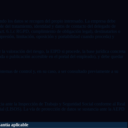
uando los datos se recogen del propio interesado. La empresa debe
ble del tratamiento, identidad y datos de contacto del delegado de
(Art. 6.1.c RGPD, cumplimiento de obligación legal), destinatarios o
upresión, limitación, oposición y portabilidad cuando proceda) y
 la valoración del riesgo, la EIPD si procede, la base jurídica concreta
ada o publicación accesible en el portal del empleado), y debe quedar
istemas de control y, en su caso, a ser consultado previamente a su
ncia ante la Inspección de Trabajo y Seguridad Social conforme al Real
cial (LISOS). La vía de protección de datos se sustancia ante la AEPD
antía aplicable