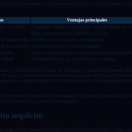
nto facial), sistema basado en geolocalización por GPS del dispositivo 
os
Ventajas principales
les, servicios
Despliegue rápido, sin hardware, sello de tiempo de se
Bajo coste por usuario, identificación clara
o de suplantación
Identificación inequívoca del trabajador
rto, comerciales
Acredita ubicación y desplazamientos
a mixta
Acceso multidispositivo, mantenimiento externalizado
on SIRH
Trazabilidad fin a fin, conciliación con nómina
ntizar: identificación unívoca del trabajador, captura del momento de in
tro de pausas y horas extraordinarias, mecanismo de rectificación con tra
ortación en formato legible. El sello de tiempo no está expresamente exi
idad), es frecuente combinar dos modalidades, por ejemplo terminal NFC e
añolas a partir de 25 personas trabajadoras.
ito implícito
exigencia de invariabilidad del Criterio Técnico 101/2019 obliga a que 