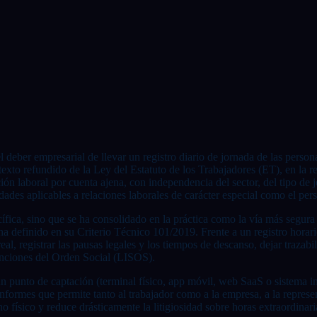
 el deber empresarial de llevar un registro diario de jornada de las perso
texto refundido de la Ley del Estatuto de los Trabajadores (ET), en la 
ión laboral por cuenta ajena, con independencia del sector, del tipo de 
idades aplicables a relaciones laborales de carácter especial como el pers
ica, sino que se ha consolidado en la práctica como la vía más segura p
a definido en su Criterio Técnico 101/2019. Frente a un registro horario
real, registrar las pausas legales y los tiempos de descanso, dejar trazab
Sanciones del Orden Social (LISOS).
: un punto de captación (terminal físico, app móvil, web SaaS o sistema
informes que permite tanto al trabajador como a la empresa, a la represe
no físico y reduce drásticamente la litigiosidad sobre horas extraordinar